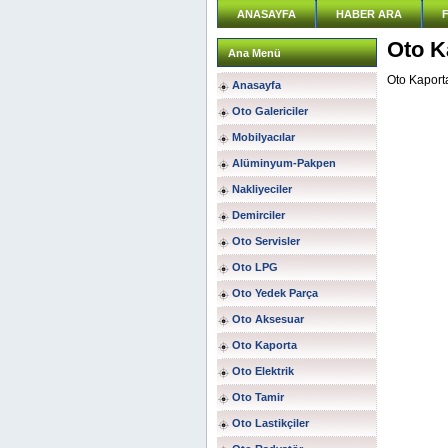
ANASAYFA
HABER ARA
Oto K
Ana Menü
Oto Kaport
Anasayfa
Oto Galericiler
Mobilyacılar
Alüminyum-Pakpen
Nakliyeciler
Demirciler
Oto Servisler
Oto LPG
Oto Yedek Parça
Oto Aksesuar
Oto Kaporta
Oto Elektrik
Oto Tamir
Oto Lastikçiler