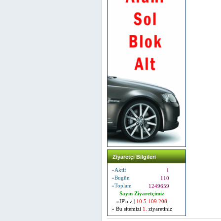
Ziyaretçi Bilgileri
»Aktif
1
»Bugün
110
»Toplam
1249659
Sayın Ziyaretçimiz
»IP'niz |
10.5.109.208
» Bu sitemizi
1.
ziyaretiniz