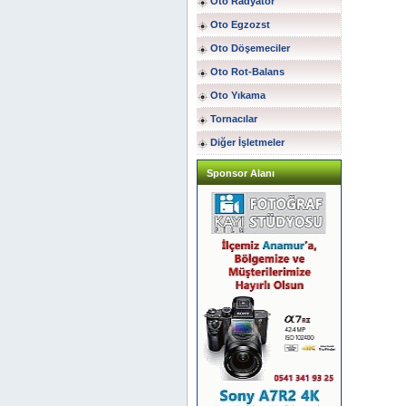
Oto Radyatör
Oto Egzozst
Oto Döşemeciler
Oto Rot-Balans
Oto Yıkama
Tornacılar
Diğer İşletmeler
Sponsor Alanı