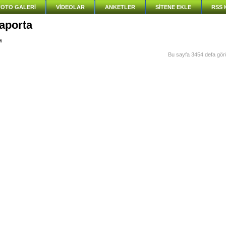
FOTO GALERİ
VİDEOLAR
ANKETLER
SİTENE EKLE
RSS 
aporta
a
Bu sayfa 3454 defa görü